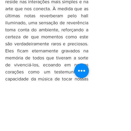
reside nas interações mais simples e na 
arte que nos conecta. À medida que as 
últimas notas reverberam pelo hall 
iluminado, uma sensação de reverência 
toma conta do ambiente, reforçando a 
certeza de que momentos como este 
são verdadeiramente raros e preciosos. 
Eles ficam eternamente gravados na 
memória de todos que tiveram a sorte 
de vivenciá-los, ecoando em nossos 
corações como um testemunho da 
capacidade da música de tocar nossas 
almas. Parabéns ao Teatro I  Prio, que 
soube criar um espaço onde a arte e a 
vida se entrelaçam, proporcionando uma 
experiência inesquecível.
Por Paulo Sales