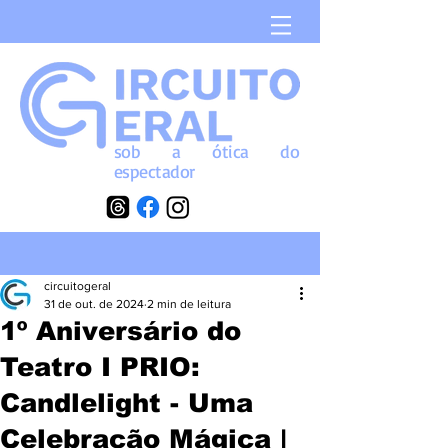
sob a
ótica
do
espectador
circuitogeral
31 de out. de 2024
2 min de leitura
1º Aniversário do
Teatro I PRIO:
Candlelight - Uma
Celebração Mágica |