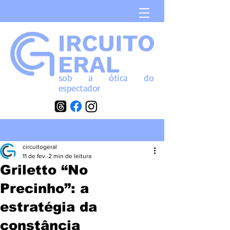
sob a
ótica
do
espectador
circuitogeral
11 de fev.
2 min de leitura
Griletto “No
Precinho”: a
estratégia da
constância