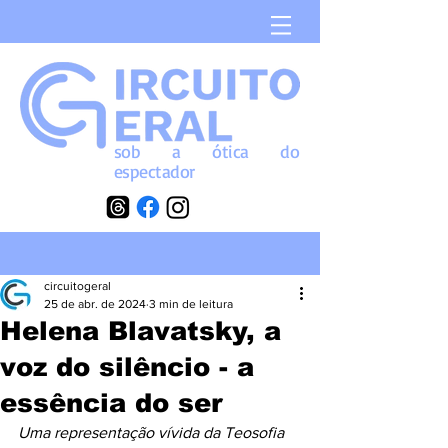
sob a
ótica
do
espectador
circuitogeral
25 de abr. de 2024
3 min de leitura
Helena Blavatsky, a
voz do silêncio - a
essência do ser
Uma representação vívida da Teosofia 