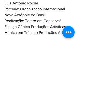
Luiz Antônio Rocha
Parceria: Organização Internacional 
Nova Acrópole do Brasil
Realização: Teatro em Conserva/ 
Espaço Cênico Produções Artísticas e 
Mímica em Trânsito Produções Artísticas
Serviço:
Helena Blavatsky, A Voz do Silêncio
Estreia: 2 de maio de 2024
Temporada: de 2 a 23 de maio
Horário: Quintas às 20h.
Local: Teatro Fashion Mall - Estrada da 
Gávea, 899 - loja 213, Rio de Janeiro
60 minutos. 12 anos
Ingressos: R$50 (meia-entrada) e R$100 
(inteira)