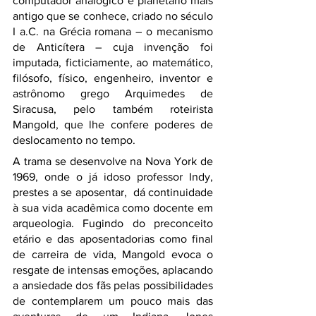
computador analógico e planetário mais 
antigo que se conhece, criado no século 
I a.C. na Grécia romana – o mecanismo 
de Anticítera – cuja invenção foi 
imputada, ficticiamente, ao matemático, 
filósofo, físico, engenheiro, inventor e 
astrônomo grego Arquimedes de 
Siracusa, pelo também roteirista 
Mangold, que lhe confere poderes de 
deslocamento no tempo.
A trama se desenvolve na Nova York de 
1969, onde o já idoso professor Indy, 
prestes a se aposentar,  dá continuidade 
à sua vida acadêmica como docente em 
arqueologia. Fugindo do preconceito 
etário e das aposentadorias como final 
de carreira de vida, Mangold evoca o 
resgate de intensas emoções, aplacando 
a ansiedade dos fãs pelas possibilidades 
de contemplarem um pouco mais das 