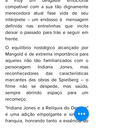
a Indy um desgaste emocional 
compatível com a sua tão dignamente 
merecedora atual fase vida de seu 
intérprete – um endosso à  mensagem 
definida nas entrelinhas que incita 
deixar o passado para trás e seguir em 
frente.
O equilíbrio nostálgico alcançado por 
Mangold é de extrema importância para 
aqueles não tão familiarizados com o 
personagem Indiana Jones, mas 
reconhecedores das características 
marcantes das obras de Spielberg – o 
filme não se despede, mas saúda, 
sempre abrindo espaço para um 
recomeço.
"Indiana Jones e a Relíquia do Destino" 
é uma adição empolgante e sincera à 
franquia, honrando tanto a essência do 
personagem quanto o legado 