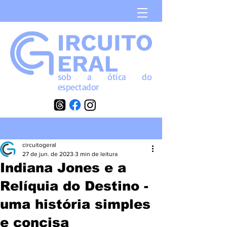
sob a
ótica
do
espectador
circuitogeral
27 de jun. de 2023
3 min de leitura
Indiana Jones e a
Relíquia do Destino -
uma história simples
e concisa