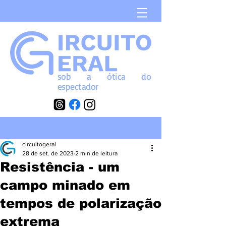
sob a
ótica
do
espectador
circuitogeral
28 de set. de 2023
2 min de leitura
Resistência - um
campo minado em
tempos de polarização
extrema