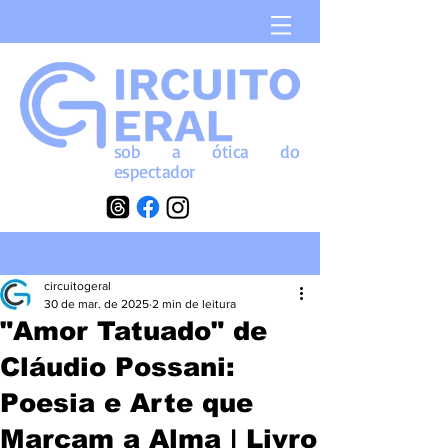
sob a
ótica
do
espectador
circuitogeral
30 de mar. de 2025
2 min de leitura
"Amor Tatuado" de
Cláudio Possani:
Poesia e Arte que
Marcam a Alma | Livro