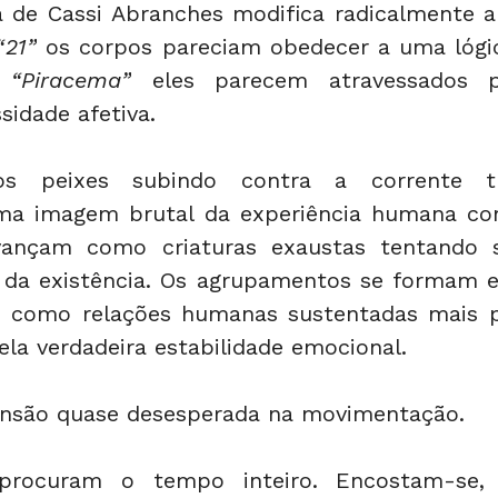
a de Cassi Abranches modifica radicalmente a
“21”
 os corpos pareciam obedecer a uma lógica
 
“Piracema”
 eles parecem atravessados po
sidade afetiva.
s peixes subindo contra a corrente tra
ma imagem brutal da experiência humana con
vançam como criaturas exaustas tentando s
e da existência. Os agrupamentos se formam e
, como relações humanas sustentadas mais p
ela verdadeira estabilidade emocional.
nsão quase desesperada na movimentação.
rocuram o tempo inteiro. Encostam-se, a