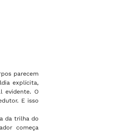
orpos parecem 
ia explícita, 
 evidente. O 
utor. E isso 
da trilha do 
ador começa 