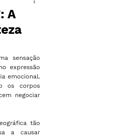
: A
teza
a sensação 
o expressão 
ia emocional. 
o os corpos 
cem negociar 
ográfica tão 
a a causar 