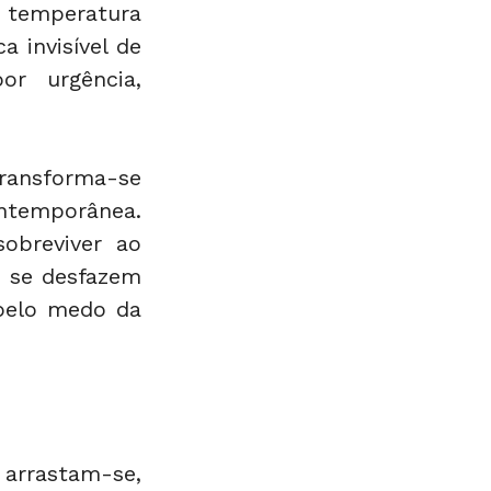
 temperatura 
 invisível de 
r urgência, 
nsforma-se 
temporânea. 
obreviver ao 
 se desfazem 
elo medo da 
rrastam-se, 