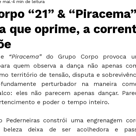
e mai.
4 min de leitura
Livro
Casacor
ArtRio
Festa
orpo “21” & “Piracema”
a que oprime, a corren
õe
 e 
“Piracema”
 do Grupo Corpo provoca um
 para quem observa a dança não apenas com
mo território de tensão, disputa e sobrevivênc
ofundamente perturbador na maneira com
lco: eles não parecem apenas dançar. Pare
rtencimento e poder o tempo inteiro.
go Pederneiras constrói uma engrenagem core
 beleza deixa de ser acolhedora e pass