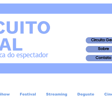
Circuito Ge
Sobre
ica
do
espectador
Contato
Show
Festival
Streaming
Deguste
Cin