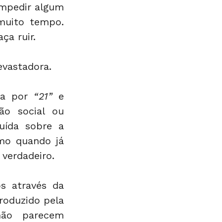
mpedir algum 
muito tempo. 
ça ruir.
evastadora.
da por 
“21”
 e 
o social ou 
uída sobre a 
o quando já 
verdadeiro.
s através da 
oduzido pela 
não parecem 