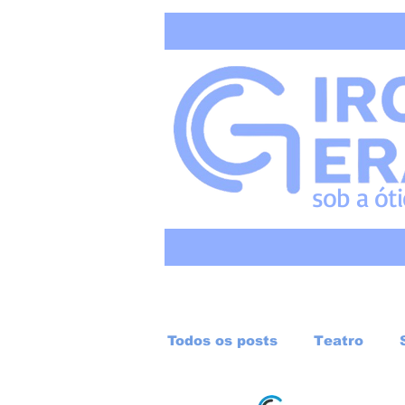
sob a
ót
Todos os posts
Teatro