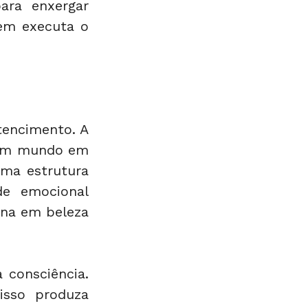
ara enxergar 
em executa o 
encimento. A 
 um mundo em 
ma estrutura 
de emocional 
ina em beleza 
consciência. 
sso produza 