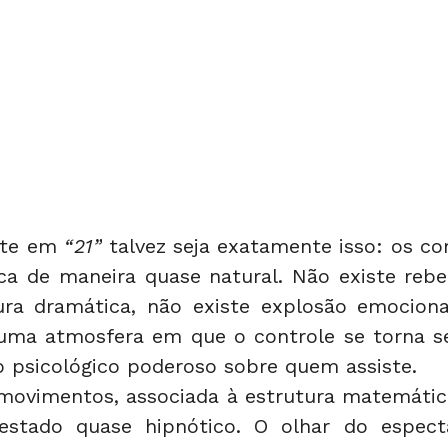
nte em 
“21”
 talvez seja exatamente isso: os c
ica de maneira quase natural. Não existe rebeld
ura dramática, não existe explosão emocional
uma atmosfera em que o controle se torna sed
 psicológico poderoso sobre quem assiste.
movimentos, associada à estrutura matemática 
 estado quase hipnótico. O olhar do espect