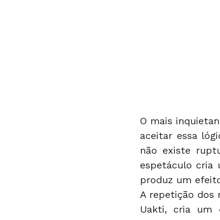
O mais inquieta
aceitar essa lóg
não existe rupt
espetáculo cria 
produz um efeito
A repetição dos 
Uakti, cria um