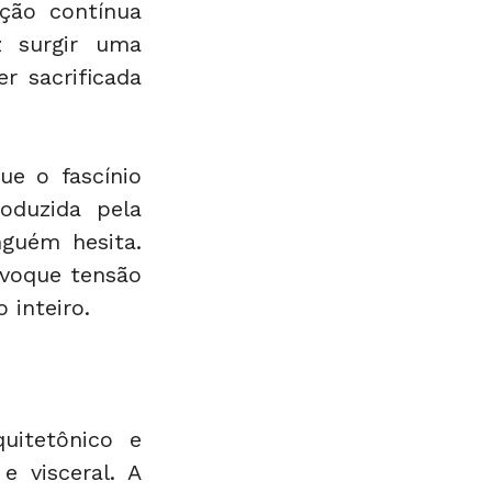
ção contínua 
 surgir uma 
 sacrificada 
e o fascínio 
duzida pela 
guém hesita. 
voque tensão 
 inteiro.
itetônico e 
 visceral. A 