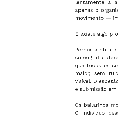
lentamente a ab
apenas o organi
movimento — imp
E existe algo p
Porque a obra pa
coreografia ofer
que todos os co
maior, sem ruíd
visível. O espet
e submissão em 
Os bailarinos m
O indivíduo de