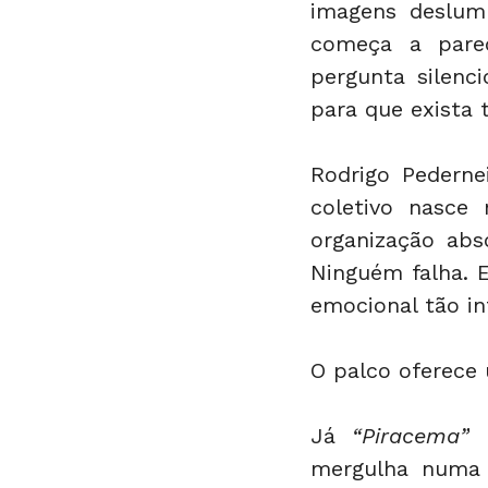
imagens deslumb
começa a parec
pergunta silenci
para que exista
Rodrigo Pederne
coletivo nasce
organização abs
Ninguém falha. E
emocional tão in
O palco oferece 
Já 
“Piracema”
 
mergulha numa e