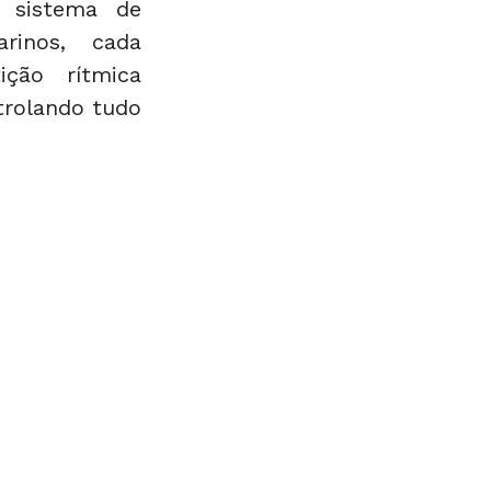
 sistema de 
rinos, cada 
ção rítmica 
trolando tudo 