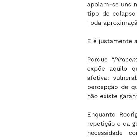
apoiam-se uns n
tipo de colapso
Toda aproximação
E é justamente a
Porque 
“Pirace
expõe aquilo q
afetiva: vulnera
percepção de q
não existe garan
Enquanto Rodrig
repetição e da g
necessidade co