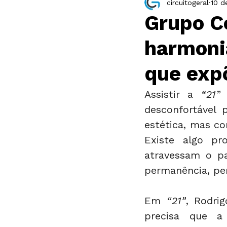
circuitogeral
10 d
Resenha
Exposição
Grupo C
harmoni
que exp
Assistir a 
“21”
desconfortável
estética, mas co
Existe algo pr
atravessam o pa
permanência, pe
Em 
“21”
, Rodri
precisa que a