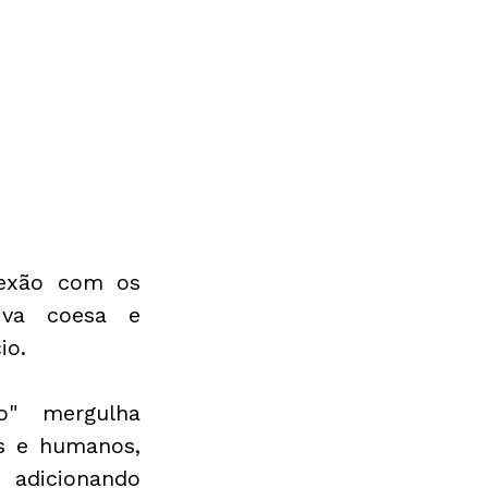
exão com os 
iva coesa e 
io.
" mergulha 
 e humanos, 
adicionando 