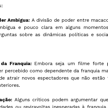
s:
oder Ambígua:
 A divisão de poder entre macac
mbígua e pouco clara em alguns momentos,
guntas sobre as dinâmicas políticas e soci
 da Franquia: 
Embora seja um filme forte p
r percebido como dependente da franquia maio
e atrair novos espectadores que não estão fa
teriores.
ação:
 Alguns críticos podem argumentar que
dades ou reviravoltas inesperadas à franquia,