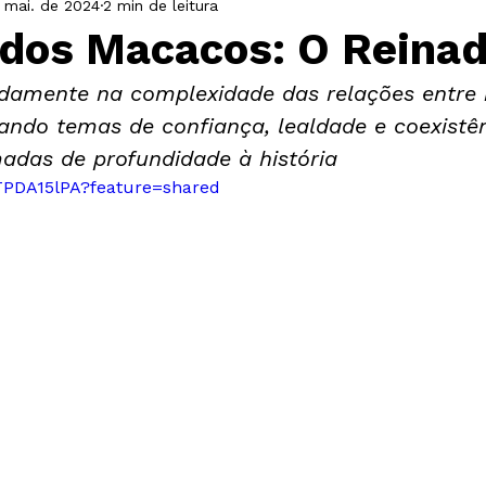
 mai. de 2024
2 min de leitura
Livro
Casacor
ArtRio
Festa
 dos Macacos: O Reina
damente na complexidade das relações entre
ndo temas de confiança, lealdade e coexistên
adas de profundidade à história
TPDA15lPA?feature=shared