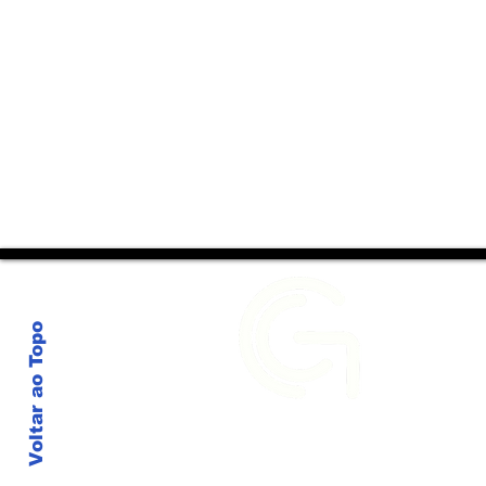
Alceu Valença: Mais do
Que Contar Alceu, o
Espetáculo Escuta Suas
Canções
IRC
Voltar ao Topo
ER
sob a ótica