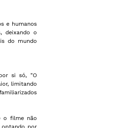
os e humanos 
 deixando o 
ais do mundo 
or si só, "O 
r, limitando 
miliarizados 
 o filme não 
 optando por 