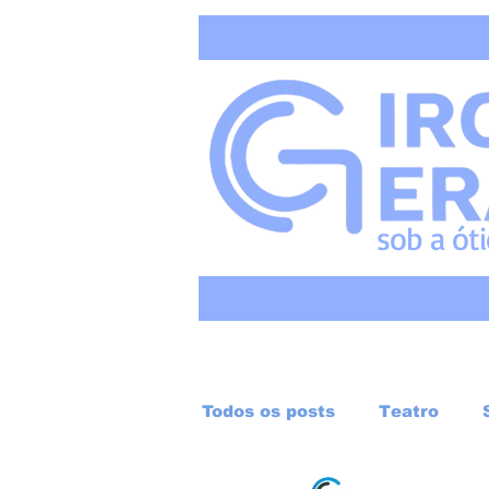
sob a
ót
Todos os posts
Teatro