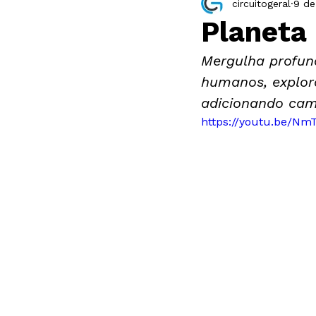
circuitogeral
9 de
Resenha
Exposição
Planeta
Mergulha profun
humanos, explora
adicionando cam
https://youtu.be/Nm