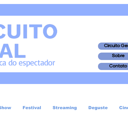
Circuito Ge
Sobre
ica
do
espectador
Contato
Show
Festival
Streaming
Deguste
Cin