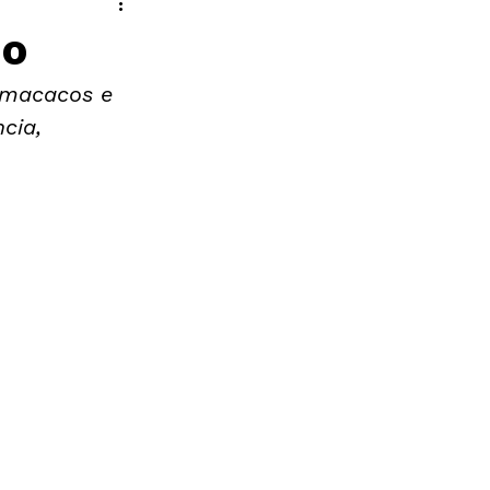
do
 macacos e 
cia, 