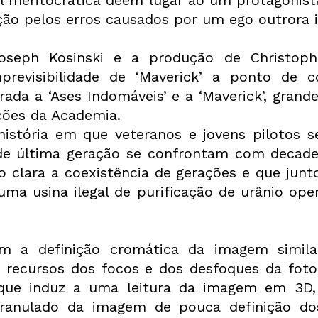
ção pelos erros causados por um ego outrora i
oseph Kosinski e a produção de Christophe
previsibilidade de ‘Maverick’ a ponto de c
rada a ‘Ases Indomáveis’ e a ‘Maverick’, grand
ções da Academia.
istória em que veteranos e jovens pilotos se
de última geração se confrontam com decaden
o clara a coexistência de gerações e que junt
uma usina ilegal de purificação de urânio ope
m a definição cromática da imagem similar
 recursos dos focos e dos desfoques da fotog
e induz a uma leitura da imagem em 3D,
granulado da imagem de pouca definição dos