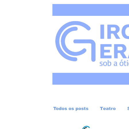
sob a
ót
Todos os posts
Teatro