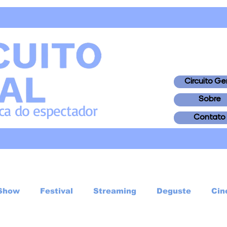
Circuito Ge
Sobre
ica
do
espectador
Contato
Show
Festival
Streaming
Deguste
Cin