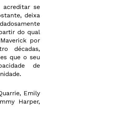
acreditar se 
tante, deixa 
adosamente 
artir do qual 
Maverick por 
ro décadas, 
es que o seu 
acidade de 
nidade. 
arrie, Emily 
mmy Harper, 