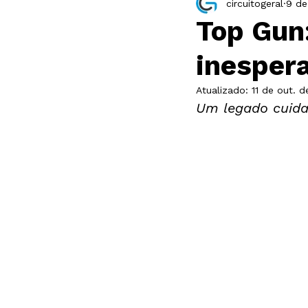
circuitogeral
9 de
Resenha
Exposição
Top Gun
inespera
Atualizado:
11 de out. 
Um legado cuida