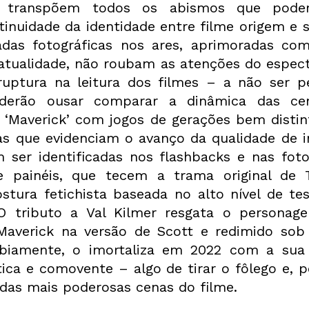
, transpõem todos os abismos que poder
inuidade da identidade entre filme origem e s
as fotográficas nos ares, aprimoradas com 
atualidade, não roubam as atenções do espect
ruptura na leitura dos filmes – a não ser pe
erão ousar comparar a dinâmica das cen
 ‘Maverick’ com jogos de gerações bem distint
zas que evidenciam o avanço da qualidade de i
 ser identificadas nos flashbacks e nas foto
e painéis, que tecem a trama original de 
stura fetichista baseada no alto nível de tes
O tributo a Val Kilmer resgata o personag
Maverick na versão de Scott e redimido sob 
abiamente, o imortaliza em 2022 com a sua
ica e comovente – algo de tirar o fôlego e, p
das mais poderosas cenas do filme.