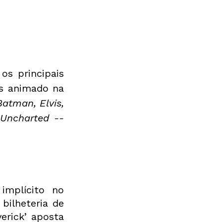
s principais 
s animado na 
atman, Elvis, 
ncharted -- 
.
mplícito no 
ilheteria de 
rick’ aposta 