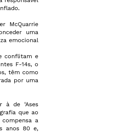
nflado.
r McQuarrie 
onceder uma 
eza emocional 
 conflitam e 
tes F-14s, o 
os, têm como 
rada por uma 
 à de ‘Ases 
rafia que ao 
 compensa a 
 anos 80 e, 