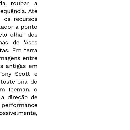
ia roubar a 
equência. Até 
os recursos 
ador a ponto 
lo olhar dos 
as de ‘Ases 
as. Em terra 
magens entre 
s antigas em 
Tony Scott e 
tosterona do 
em Iceman, o 
a direção de 
 performance 
ossivelmente, 