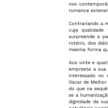
nos contemporân
romance extensi
Contrariando a 
cuja qualidade 
surpreende a pa
roteiro, dos diál
mesma forma que 
Aos vinte e quat
empresta a sua 
interessado no 
Oscar de Melhor 
do que na sequê
se a humanização
dignidade da su
petulância juven