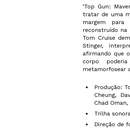
‘Top Gun: Maveri
tratar de uma me
margem para 
reconstruído na 
Tom Cruise demo
Stinger, inter
afirmando que o
corpo poderi
metamorfosear a
Produção: To
Cheung, Dav
Chad Oman, 
Trilha sonor
Direção de f