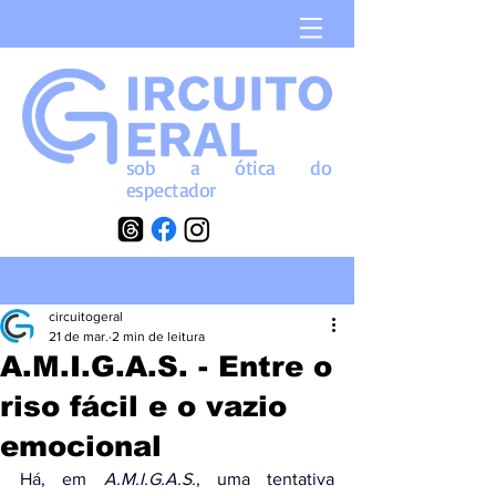
sob a
ótica
do
espectador
circuitogeral
21 de mar.
2 min de leitura
A.M.I.G.A.S. - Entre o
riso fácil e o vazio
emocional
Há, em 
A.M.I.G.A.S.
, uma tentativa 