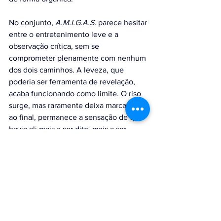
No conjunto, 
A.M.I.G.A.S.
 parece hesitar 
entre o entretenimento leve e a 
observação crítica, sem se 
comprometer plenamente com nenhum 
dos dois caminhos. A leveza, que 
poderia ser ferramenta de revelação, 
acaba funcionando como limite. O riso 
surge, mas raramente deixa marcas. E, 
ao final, permanece a sensação de que 
havia ali mais a ser dito, mais a ser 
tensionado, mais a ser arriscado.
A.M.I.G.A.S. - Entre o riso fácil e o vazio emocional
Teatro