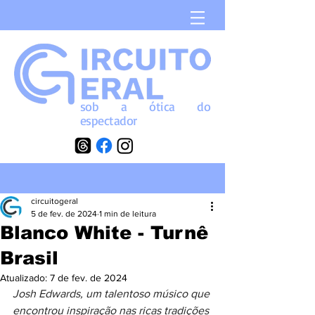
sob a
ótica
do
espectador
circuitogeral
5 de fev. de 2024
1 min de leitura
Blanco White - Turnê
Brasil
Atualizado:
7 de fev. de 2024
Josh Edwards, um talentoso músico que 
encontrou inspiração nas ricas tradições 