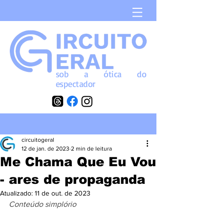
sob a
ótica
do
espectador
circuitogeral
12 de jan. de 2023
2 min de leitura
Me Chama Que Eu Vou
- ares de propaganda
Atualizado:
11 de out. de 2023
Conteúdo simplório