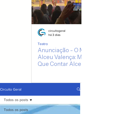
circuitogeral
há 3 dias
Teatro
Anunciação - O Musical de
Alceu Valença: Mais do
Que Contar Alceu, o
Espetáculo Escuta Suas
Canções
Circuito Geral
Todos os posts
Todos os posts