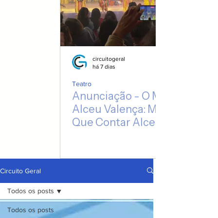
circuitogeral
há 7 dias
Teatro
Anunciação - O Musical de
Alceu Valença: Mais do
Que Contar Alceu, o
Espetáculo Escuta Suas
Canções
Circuito Geral
Todos os posts
Todos os posts